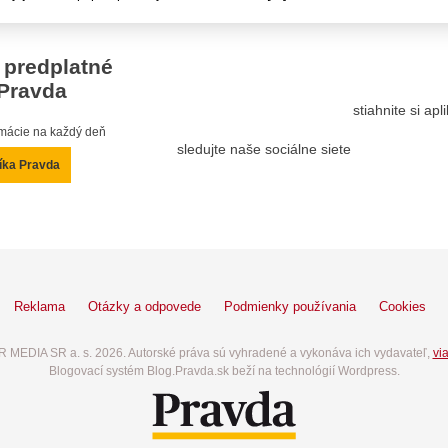
 predplatné
Pravda
stiahnite si ap
ormácie na každý deň
sledujte naše sociálne siete
íka Pravda
Reklama
Otázky a odpovede
Podmienky používania
Cookies
 MEDIA SR a. s. 2026. Autorské práva sú vyhradené a vykonáva ich vydavateľ,
via
Blogovací systém Blog.Pravda.sk beží na technológií Wordpress.