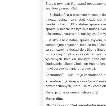
Story o tom, ako štát oberá nezamestna
sociálnej pomoci štátu.
Uchádzať sa o pracovné miesto je čoraz
a nezamestnaní sa chytajú každej slam
zárobku okolo 350€ v štátnej správe exi
správe v mieste ich bydliska museli kv
ministerstvo vnútra má logický systém 
A ako je to v štátnej správe zvykom, o
samozrejme zbytočne, lebo sa ho zúčastnil
sa samozrejme dostali do užšieho finále
pozícii svoju matku, ktorá odchádzala 
vyvolených“ bolo len „naivným divadlom
študovanie zákonov bola len frustrujúca
na výberové konanie pripravovali.
Absurdnosť?…NIE…to je každodenná real
Absurdnosť „štátnej spravodlivosti“ mala
nezamestnaných, ktorou sa tak často o
Verte, je to však neuveriteľná story!
Motto dňa:
Nechápavý pohľad sociálneho praco