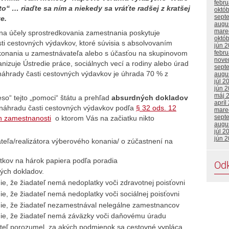
febr
to“ … riaďte sa ním a niekedy sa vráťte radšej z kratšej
októ
sept
e.
augu
mare
na účely sprostredkovania zamestnania poskytuje
októ
i cestovných výdavkov, ktoré súvisia s absolvovaním
jún 
konania u zamestnávateľa alebo s účasťou na skupinovom
febr
nove
nizuje Ústredie práce, sociálnych vecí a rodiny alebo úrad
sept
 náhrady časti cestovných výdavkov je úhrada 70 % z
augu
júl 2
jún 
máj 
“ tejto „pomoci“ štátu a prehľad
absurdných dokladov
apríl
 náhradu časti cestovných výdavkov podľa
§ 32 ods. 12
mare
sept
ch zamestnanosti
o ktorom Vás na začiatku nikto
augu
júl 2
jún 
eľa/realizátora výberového konania/ o zúčastnení na
tkov na hárok papiera podľa poradia
Od
ných dokladov.
e, že žiadateľ nemá nedoplatky voči zdravotnej poisťovni
e, že žiadateľ nemá nedoplatky voči sociálnej poisťovni
ie, že žiadateľ nezamestnával nelegálne zamestnancov
ie, že žiadateľ nemá záväzky voči daňovému úradu
ateľ porozumel, za akých podmienok sa cestovné vypláca.