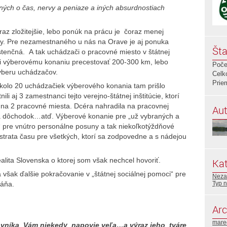
ných o čas, nervy a peniaze a iných absurdnostiach
 zložitejšie, lebo ponúk na prácu je čoraz menej
ky. Pre nezamestnaného u nás na Orave je aj ponuka
Šta
stenčná. A tak uchádzači o pracovné miesto v štátnej
ôli výberovému konaniu precestovať 200-300 km, lebo
Poče
výberu uchádzačov.
Celk
Prie
kolo 20 uchádzačiek výberového konania tam prišlo
i aj 3 zamestnanci tejto verejno-štátnej inštitúcie, ktorí
 na 2 pracovné miesta. Dcéra nahradila na pracovnej
Aut
na dôchodok…atď. Výberové konanie pre „už vybraných a
“ pre vnútro personálne posuny a tak niekoľkotýždňové
 strata času pre všetkých, ktorí sa zodpovedne a s nádejou
ita Slovenska o ktorej som však nechcel hovoriť.
Kat
 však ďalšie pokračovanie v „štátnej sociálnej pomoci“ pre
Neza
Typ n
háňa.
Arc
mare
vníka Vám niekedy napovie veľa…a výraz jeho tváre