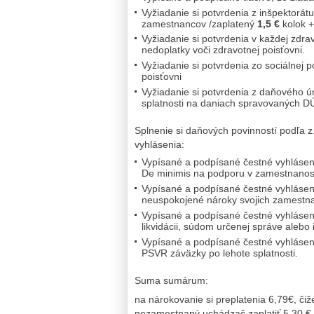
Vyžiadanie si potvrdenia z inšpektorát
zamestnancov /zaplatený
1,5 €
kolok +
Vyžiadanie si potvrdenia v každej zdra
nedoplatky voči zdravotnej poisťovni.
Vyžiadanie si potvrdenia zo sociálnej 
poisťovni
Vyžiadanie si potvrdenia z daňového ú
splatnosti na daniach spravovaných D
Splnenie si daňových povinností podľa z
vyhlásenia:
Vypísané a podpísané čestné vyhláseni
De minimis na podporu v zamestnanos
Vypísané a podpísané čestné vyhláseni
neuspokojené nároky svojich zamestn
Vypísané a podpísané čestné vyhláseni
likvidácii, súdom určenej správe aleb
Vypísané a podpísané čestné vyhláseni
PSVR záväzky po lehote splatnosti.
Suma sumárum:
na nárokovanie si preplatenia 6,79€, č
nezamestnaný uchádzač zaplatiť 5,30 € 