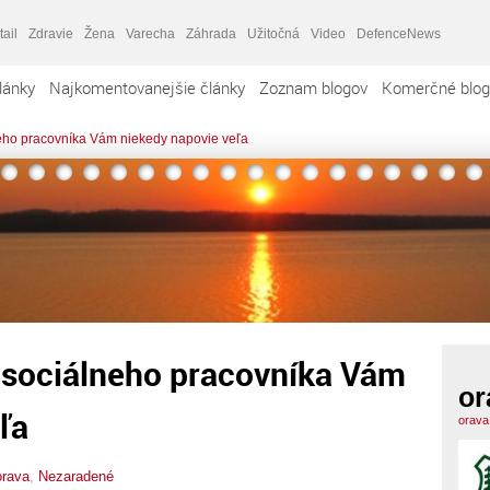
tail
Zdravie
Žena
Varecha
Záhrada
Užitočná
Video
DefenceNews
lánky
Najkomentovanejšie články
Zoznam blogov
Komerčné blog
ho pracovníka Vám niekedy napovie veľa
sociálneho pracovníka Vám
or
ľa
orava
orava
,
Nezaradené