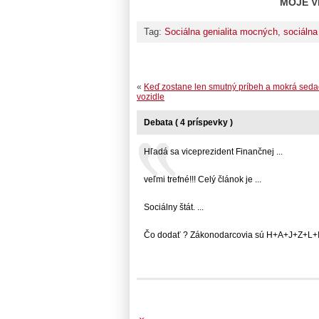
MOJE V
Tag:
Sociálna genialita mocných
,
sociálna 
«
Keď zostane len smutný príbeh a mokrá seda
vozidle
Debata ( 4 príspevky )
Hľadá sa viceprezident Finančnej ...
veľmi trefné!!! Celý článok je ...
Sociálny štát. ...
Čo dodať ? Zákonodarcovia sú H+A+J+Z+L+I...