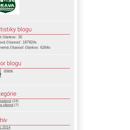
tistiky blogu
t článkov: 30
ová čítanosť: 187924x
merná čítanosť článkov: 6264x
or blogu
orava
egórie
radené
(24)
a víkend
(7)
hív
c 2014