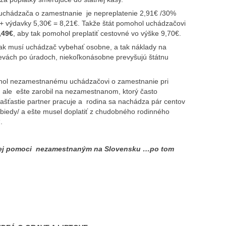
uchádzača o zamestnanie je nepreplatenie 2,91€ /30%
+ výdavky 5,30€ = 8,21€. Takže štát pomohol uchádzačovi
,49€
, aby tak pomohol preplatiť cestovné vo výške 9,70€.
šak musí uchádzač vybehať osobne, a tak náklady na
evách po úradoch, niekoľkonásobne prevyšujú štátnu
ol nezamestnanému uchádzačovi o zamestnanie pri
 ale ešte zarobil na nezamestnanom, ktorý často
našťastie partner pracuje a rodina sa nachádza pár centov
iedy/ a ešte musel doplatiť z chudobného rodinného
.
álnej pomoci nezamestnaným na Slovensku …po tom