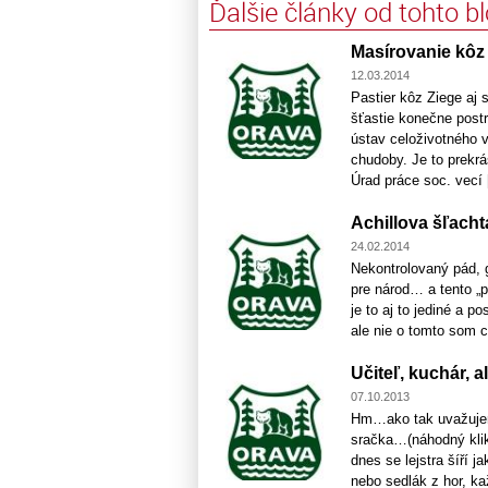
Ďalšie články od tohto b
Masírovanie kôz
12.03.2014
Pastier kôz Ziege aj 
šťastie konečne postr
ústav celoživotného 
chudoby. Je to prekr
Úrad práce soc. vecí [
Achillova šľacht
24.02.2014
Nekontrolovaný pád, g
pre národ… a tento „p
je to aj to jediné a 
ale nie o tomto som c
Učiteľ, kuchár, a
07.10.2013
Hm…ako tak uvažujem
sračka…(náhodný klik
dnes se lejstra šíří 
nebo sedlák z hor, ka