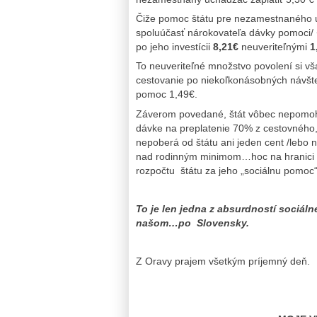
Čiže pomoc štátu pre nezamestnaného 
spoluúčasť nárokovateľa dávky pomoci/ 
po jeho investícii
8,21€
neuveriteľnými
1
To neuveriteľné množstvo povolení si v
cestovanie po niekoľkonásobných návšt
pomoc 1,49€.
Záverom povedané, štát vôbec nepomoh
dávke na preplatenie 70% z cestovného,
nepoberá od štátu ani jeden cent /lebo 
nad rodinným minimom…hoc na hranici b
rozpočtu štátu za jeho „sociálnu pomoc“
To je len jedna z absurdností soci
našom…po Slovensky.
Z Oravy prajem všetkým príjemný deň.