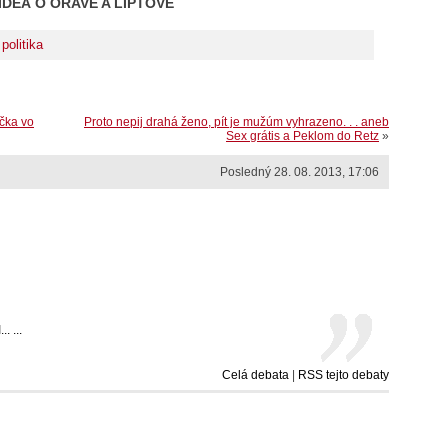
IDEÁ O ORAVE A LIPTOVE
politika
čka vo
Proto nepij drahá ženo, pít je mužúm vyhrazeno. . . aneb
Sex grátis a Peklom do Retz
»
Posledný 28. 08. 2013, 17:06
 ...
Celá debata
|
RSS tejto debaty