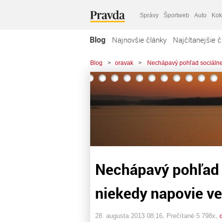
Správy
Športweb
Auto
Kok
Blog
Najnovšie články
Najčítanejšie č
Blog
>
oravak
>
Nechápavý pohľad sociálne
Nechápavý pohľad 
niekedy napovie ve
28. augusta 2013 08:16
, Prečítané 5 798x,