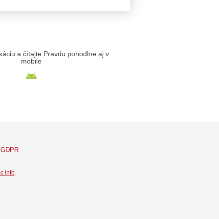
likáciu a čítajte Pravdu pohodlne aj v
mobile
GDPR
c info
.