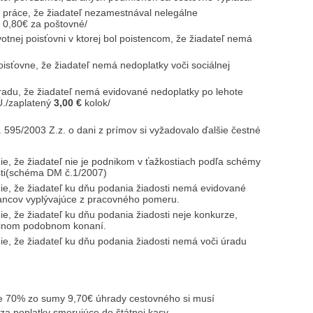
u práce, že žiadateľ nezamestnával nelegálne
 0,80€ za poštovné/
votnej poisťovni v ktorej bol poistencom, že žiadateľ nemá
poisťovne, že žiadateľ nemá nedoplatky voči sociálnej
radu, že žiadateľ nemá evidované nedoplatky po lehote
Ú./zaplatený
3,00 €
kolok/
. 595/2003 Z.z. o dani z prímov si vyžadovalo ďalšie čestné
e, že žiadateľ nie je podnikom v ťažkostiach podľa schémy
ti(schéma DM č.1/2007)
e, že žiadateľ ku dňu podania žiadosti nemá evidované
ancov vyplývajúce z pracovného pomeru.
e, že žiadateľ ku dňu podania žiadosti neje konkurze,
o inom podobnom konaní.
e, že žiadateľ ku dňu podania žiadosti nemá voči úradu
iže 70% zo sumy 9,70€ úhrady cestovného si musí
za poplatky smerujúce do štátnej kasy.