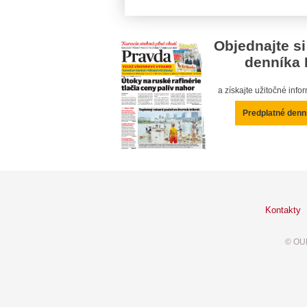
Objednajte si
denníka 
a získajte užitočné inf
Predplatné denn
Kontakty
© OUR