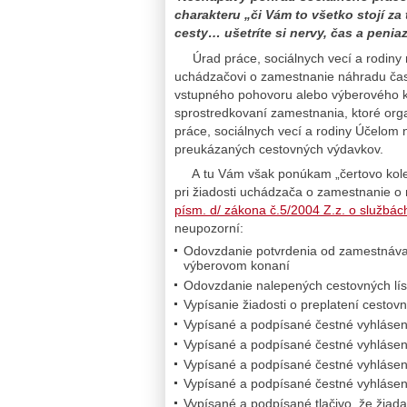
charakteru „či Vám to všetko stojí za 
cesty… ušetríte si nervy, čas a peniaz
Úrad práce, sociálnych vecí a rodiny 
uchádzačovi o zamestnanie náhradu čast
vstupného pohovoru alebo výberového 
sprostredkovaní zamestnania, ktoré orga
práce, sociálnych vecí a rodiny Účelom
preukázaných cestovných výdavkov.
A tu Vám však ponúkam „čertovo koleso
pri žiadosti uchádzača o zamestnanie o
písm. d/ zákona č.5/2004 Z.z. o službá
neupozorní:
Odovzdanie potvrdenia od zamestnávat
výberovom konaní
Odovzdanie nalepených cestovných lís
Vypísanie žiadosti o preplatení cestov
Vypísané a podpísané čestné vyhláseni
Vypísané a podpísané čestné vyhláseni
Vypísané a podpísané čestné vyhlásen
Vypísané a podpísané čestné vyhlásen
Vypísané a podpísané tlačivo, že žiad