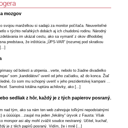
logera
 a mozgov
so svojou manželkou si sadajú za monitor počítača. Neuveriteľné
etlo v týchto neľahkých dobách aj ich chudobnú rodinu. Národný
vzdelávania im ukázal cestu, ako sa vymaniť z okov dlhodobej
ásna predstava, že inštitúcia „ÚPS-VAR“ (rozumej pod skratkou
...]
a
rimasy od bolesti a utrpenia…verte, nebolo to žiadne divadielko
rejav“ som „kandidátovi“ uveril od jeho začiatku, až do konca. Žiaľ
posledné, čo som mu schopný uveriť v jeho prezidentskej kampani …
hcel. Samotná totálna ruptúra achilovky, ako [...]
lebo sedliak z hôr, každý je z tých papierov posraný.
 nad tým, ako sa nám ten web zahnojuje toľkými nepodstatnými
) a úúúúúps…zaujal ma jeden „fekálny“ úryvok z Fausta: Však
jako morspor asi aby mohl zvážit soudce nestranný. Učitel, kuchař,
ždý je z těch papírů posraný. Vidím, že i mně [...]