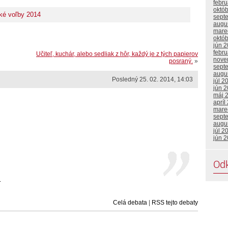
febr
októ
ké voľby 2014
sept
augu
mare
októ
jún 
febr
Učiteľ, kuchár, alebo sedliak z hôr, každý je z tých papierov
nove
posraný.
»
sept
augu
Posledný 25. 02. 2014, 14:03
júl 2
jún 
máj 
apríl
mare
sept
augu
júl 2
jún 
Od
.
Celá debata
|
RSS tejto debaty