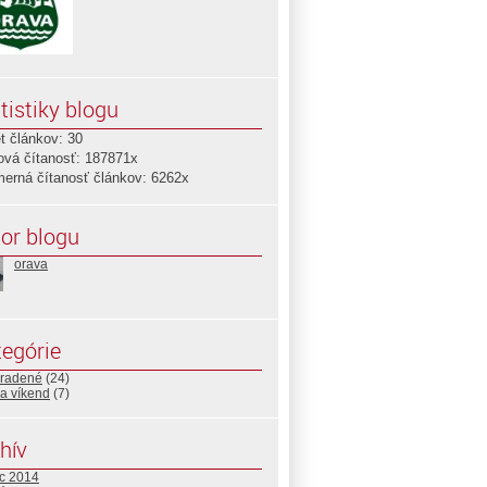
tistiky blogu
t článkov: 30
ová čítanosť: 187871x
merná čítanosť článkov: 6262x
or blogu
orava
egórie
radené
(24)
a víkend
(7)
hív
c 2014