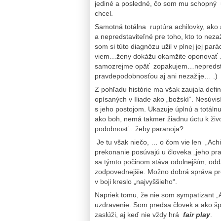
jediné a posledné, čo som mu schopný u
chcel.
Samotná totálna ruptúra achilovky, ako 
a nepredstaviteľné pre toho, kto to neza
som si túto diagnózu užil v plnej jej p
viem…ženy dokážu okamžite oponovať …a 
samozrejme opäť zopakujem…nepredstavit
pravdepodobnosťou aj ani nezažije… .)
Z pohľadu histórie ma však zaujala definí
opísaných v Iliade ako „božskí“. Nesúvis
s jeho postojom. Ukazuje úplnú a totá
ako boh, nemá takmer žiadnu úctu k živ
podobnosť…žeby paranoja?
Je tu však niečo, … o čom vie len „Achil
prekonanie posúvajú u človeka „jeho prah
sa týmto počinom stáva odolnejším, odd
zodpovednejšie. Možno dobrá správa pre
v boji kreslo „najvyššieho“.
Napriek tomu, že nie som sympatizant „
uzdravenie. Som predsa človek a ako šp
zaslúži, aj keď nie vždy hrá
fair play
.