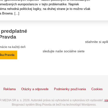
bmedzených europoslancov v tejto problematike. Napriek
 téma nehodná politickej logiky, na druhej strane je to možno však
 Browna. [...]
 predplatné
Pravda
stiahnite si ap
ormácie na každý deň
sledujte naše sociálne siete
íka Pravda
Reklama
Otázky a odpovede
Podmienky používania
Cookies
 MEDIA SR a. s. 2026. Autorské práva sú vyhradené a vykonáva ich vydavateľ,
via
Blogovací systém Blog.Pravda.sk beží na technológií Wordpress.