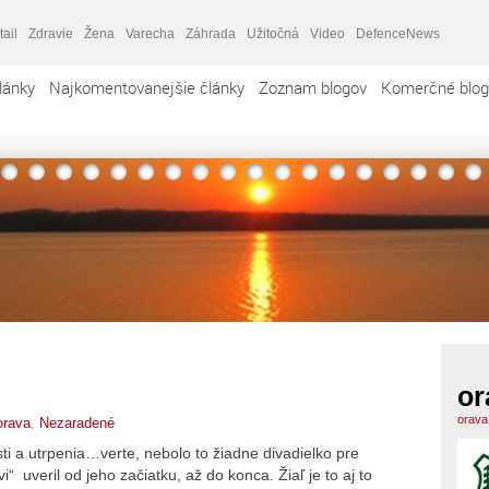
tail
Zdravie
Žena
Varecha
Záhrada
Užitočná
Video
DefenceNews
lánky
Najkomentovanejšie články
Zoznam blogov
Komerčné blog
or
orava
orava
,
Nezaradené
 a utrpenia…verte, nebolo to žiadne divadielko pre
 uveril od jeho začiatku, až do konca. Žiaľ je to aj to