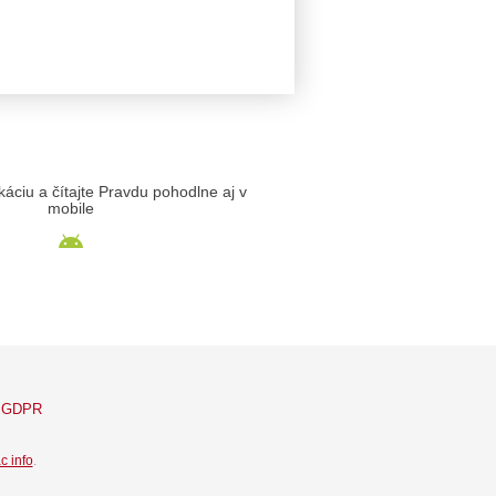
likáciu a čítajte Pravdu pohodlne aj v
mobile
GDPR
c info
.