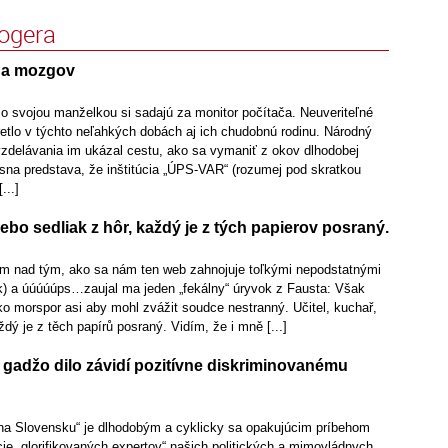
logera
 a mozgov
so svojou manželkou si sadajú za monitor počítača. Neuveriteľné
etlo v týchto neľahkých dobách aj ich chudobnú rodinu. Národný
vzdelávania im ukázal cestu, ako sa vymaniť z okov dlhodobej
ásna predstava, že inštitúcia „ÚPS-VAR“ (rozumej pod skratkou
...]
lebo sedliak z hôr, každý je z tých papierov posraný.
 nad tým, ako sa nám ten web zahnojuje toľkými nepodstatnými
) a úúúúúps…zaujal ma jeden „fekálny“ úryvok z Fausta: Však
jako morspor asi aby mohl zvážit soudce nestranný. Učitel, kuchař,
ždý je z těch papírů posraný. Vidím, že i mně [...]
 gadžo dilo závidí pozitívne diskriminovanému
na Slovensku“ je dlhodobým a cyklicky sa opakujúcim príbehom
cie „glorifikovaných expertov“ našich politických a mimovládnych