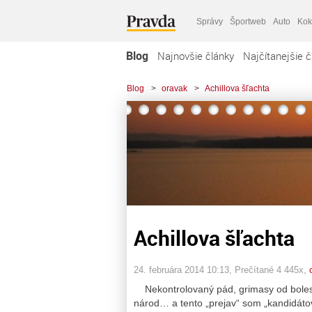
Správy
Športweb
Auto
Kok
Blog
Najnovšie články
Najčítanejšie č
Blog
>
oravak
>
Achillova šľachta
Achillova šľachta
24. februára 2014 10:13
, Prečítané 4 445x,
Nekontrolovaný pád, grimasy od bolesti
národ… a tento „prejav“ som „kandidátovi“