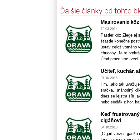
Ďalšie články od tohto b
Masírovanie kôz
12.03.2014
Pastier kôz Ziege aj 
šťastie konečne postr
ústav celoživotného 
chudoby. Je to prekr
Úrad práce soc. vecí [
Učiteľ, kuchár, a
07.10.2013
Hm…ako tak uvažujem
sračka…(náhodný klik
dnes se lejstra šíří 
nebo sedlák z hor, ka
Keď frustrovaný
cigáňovi
04.10.2013
„Cigáň verzus gadžo 
fascinujúcej konšpirá