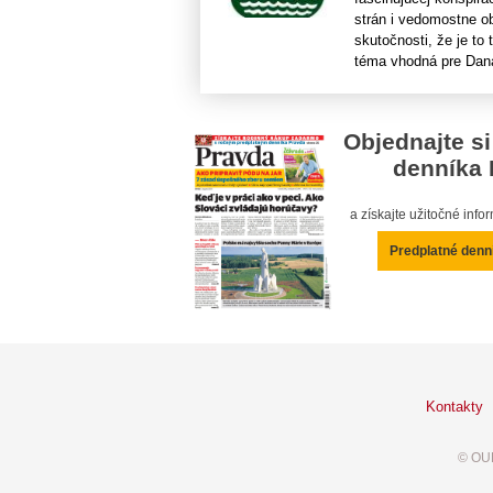
strán i vedomostne o
skutočnosti, že je to
téma vhodná pre Dana
Objednajte si
denníka 
a získajte užitočné inf
Predplatné denn
Kontakty
© OUR