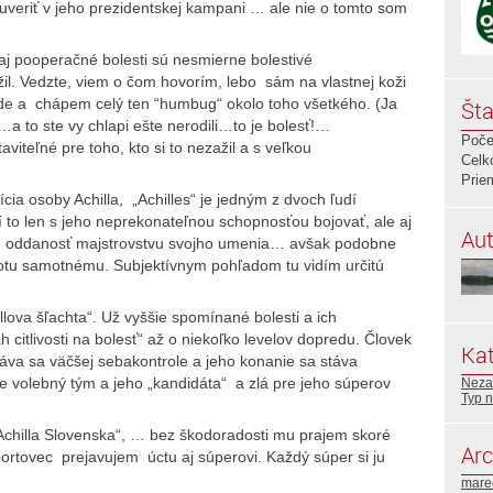
veriť v jeho prezidentskej kampani … ale nie o tomto som
aj pooperačné bolesti sú nesmierne bolestivé
žil. Vedzte, viem o čom hovorím, lebo sám na vlastnej koži
aráde a chápem celý ten “humbug“ okolo toho všetkého. (Ja
Šta
to ste vy chlapi ešte nerodili…to je bolesť!…
Poče
eľné pre toho, kto si to nezažil a s veľkou
Celk
Prie
cia osoby Achilla, „Achilles“ je jedným z dvoch ľudí
í to len s jeho neprekonateľnou schopnosťou bojovať, ale aj
Aut
lnu oddanosť majstrovstvu svojho umenia… avšak podobne
otu samotnému. Subjektívnym pohľadom tu vidím určitú
lova šľachta“. Už vyššie spomínané bolesti a ich
 citlivosti na bolesť“ až o niekoľko levelov dopredu. Človek
Kat
áva sa väčšej sebakontrole a jeho konanie sa stáva
 volebný tým a jeho „kandidáta“ a zlá pre jeho súperov
Neza
Typ n
Achilla Slovenska“, … bez škodoradosti mu prajem skoré
Arc
ortovec prejavujem úctu aj súperovi. Každý súper si ju
mare