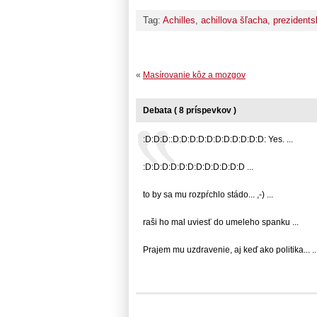
Tag:
Achilles
,
achillova šľacha
,
prezidents
«
Masírovanie kôz a mozgov
Debata ( 8 príspevkov )
:D:D:D::D:D:D:D:D:D:D:D:D:D:D: Yes. ...
:D:D:D:D:D:D:D:D:D:D:D:D ...
to by sa mu rozpŕchlo stádo... ,-) ...
raši ho mal uviesť do umeleho spanku ...
Prajem mu uzdravenie, aj keď ako politika... ..