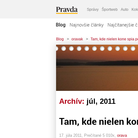
Správy
Športweb
Auto
Kok
Blog
Najnovšie články
Najčítanejšie č
Blog
>
oravak
>
Tam, kde nielen kone spia
Archív:
júl, 2011
Tam, kde nielen k
17. júla 2011, Prečítané 5 010x,
orava