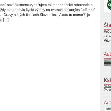
nene“ nezúčastnene vypočujem takmer snobské referencie o
Vždy ma pobavia kyslé výrazy na tvárach niektorých ľudí, keď
, Oravy a iných častiach Slovenska. „A toto tu máme?“ je
a. […]
Šta
Poče
Celk
Prie
Aut
Kat
Neza
Typ n
Arc
mare