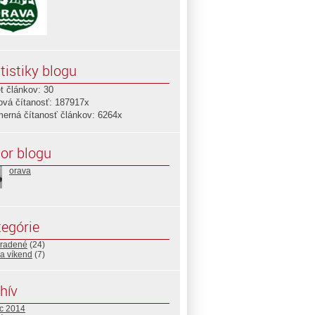
tistiky blogu
t článkov: 30
ová čítanosť: 187917x
merná čítanosť článkov: 6264x
or blogu
orava
egórie
radené
(24)
a víkend
(7)
hív
c 2014