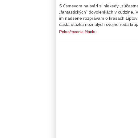
S úsmevom na tvári si niekedy „zúčast
„fantastických“ dovolenkách v cudzine. 
im nadšene rozprávam o krásach Liptova
častá otázka neznalých svojho roda kraj
Pokračovanie článku