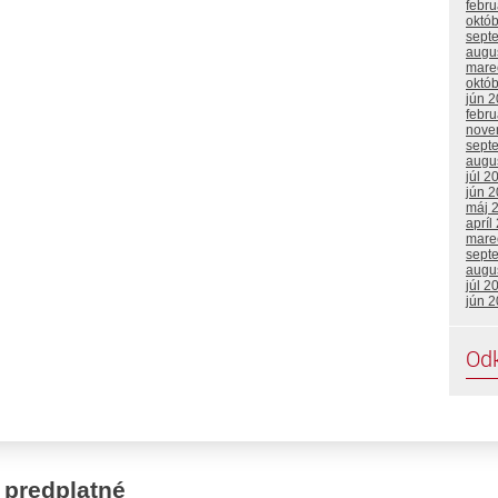
febr
októ
sept
augu
mare
októ
jún 
febr
nove
sept
augu
júl 2
jún 
máj 
apríl
mare
sept
augu
júl 2
jún 
Od
 predplatné