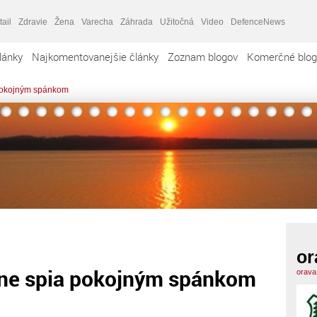
tail
Zdravie
Žena
Varecha
Záhrada
Užitočná
Video
DefenceNews
lánky
Najkomentovanejšie články
Zoznam blogov
Komerčné blog
 pokojným spánkom
or
one spia pokojným spánkom
orava