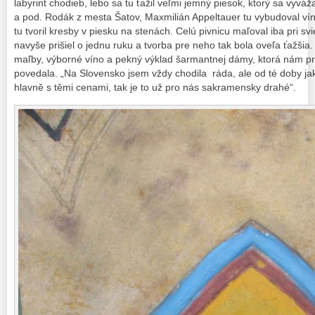
labyrint chodieb, lebo sa tu ťažil veľmi jemný piesok, ktorý sa vyváž
a pod. Rodák z mesta Šatov, Maxmilián Appeltauer tu vybudoval vínn
tu tvoril kresby v piesku na stenách. Celú pivnicu maľoval iba pri s
navyše prišiel o jednu ruku a tvorba pre neho tak bola oveľa ťažšia
maľby, výborné víno a pekný výklad šarmantnej dámy, ktorá nám pr
povedala. „Na Slovensko jsem vždy chodila ráda, ale od té doby j
hlavně s těmi cenami, tak je to už pro nás sakramensky drahé“.