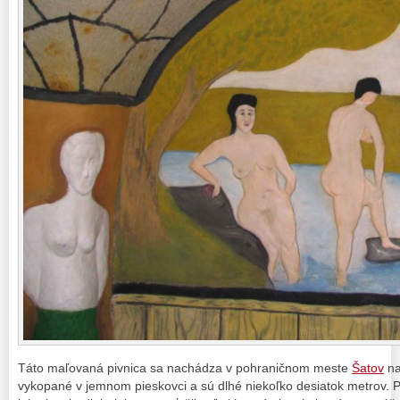
Táto maľovaná pivnica sa nachádza v pohraničnom meste
Šatov
na
vykopané v jemnom pieskovci a sú dlhé niekoľko desiatok metrov. P