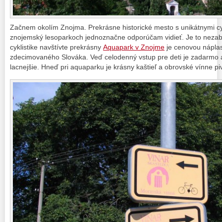
Začnem okolím Znojma. Prekrásne historické mesto s unikátnymi cyk
znojemský lesoparkoch jednoznačne odporúčam vidieť. Je to neza
cyklistike navštívte prekrásny
Aquapark v Znojme
je cenovou nápla
zdecimovaného Slováka. Veď celodenný vstup pre deti je zadarmo a
lacnejšie. Hneď pri aquaparku je krásny kaštieľ a obrovské vínne pi