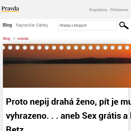
Registrácia
Prihlásenie
Blog
Najnovšie články
Najčítanejšie články
Blog
>
oravak
Najkomentovanejšie články
>
Proto nepij drahá ženo, pít je mužúm vyhrazeno. . . aneb Sex grátis a Peklom
Zoznam blogov
do Retz
Komerčné blogy
Proto nepij drahá ženo, pít je 
vyhrazeno. . . aneb Sex grátis 
Retz