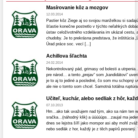
Masírovanie kôz a mozgov
12.03.2014
Pastier kôz Ziege aj so svojou manželkou si sadajú
šťastie konečne postretlo v týchto neľahkých dobá
ústav celoživotného vzdelávania im ukázal cestu, 
chudoby. Je to prekrásna predstava, že inštitúcia
Úrad práce soc. vecí [...]
Achillova šľachta
24.02.2014
Nekontrolovaný pád, grimasy od bolesti a utrpenia…
pre národ… a tento „prejav“ som „kandidátovi“ uveri
je to aj to jediné a posledné, čo som mu schopný u
ale nie o tomto som chcel. Samotná totálna ruptúra 
Učiteľ, kuchár, alebo sedliak z hôr, kaž
07.10.2013
Hm…ako tak uvažujem nad tým, ako sa nám ten we
sračka…(náhodný klik) a úúúúúps…zaujal ma jeden
dnes se lejstra šíří jako morspor asi aby mohl zváž
nebo sedlák z hor, každý je z těch papírů posraný. 