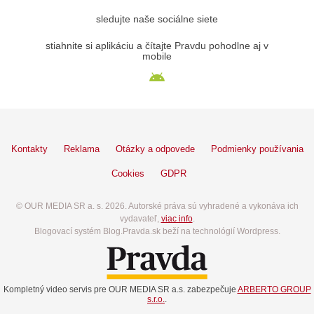
sledujte naše sociálne siete
stiahnite si aplikáciu a čítajte Pravdu pohodlne aj v
mobile
Kontakty
Reklama
Otázky a odpovede
Podmienky používania
Cookies
GDPR
© OUR MEDIA SR a. s. 2026. Autorské práva sú vyhradené a vykonáva ich
vydavateľ,
viac info
.
Blogovací systém Blog.Pravda.sk beží na technológií Wordpress.
Kompletný video servis pre OUR MEDIA SR a.s. zabezpečuje
ARBERTO GROUP
s.r.o.
.