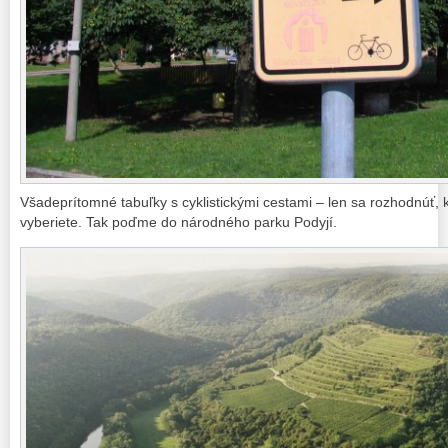
Všadeprítomné tabuľky s cyklistickými cestami – len sa rozhodnúť, 
vyberiete. Tak poďme do národného parku Podyjí.