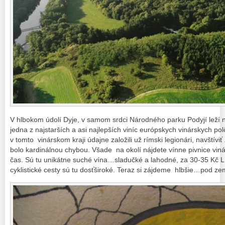
V hlbokom údolí Dyje, v samom srdci Národného parku Podyjí leží n
jedna z najstarších a asi najlepších viníc európskych vinárskych po
v tomto vinárskom kraji údajne založili už rímski legionári, navštív
bolo kardinálnou chybou. Všade na okolí nájdete vínne pivnice vinár
čas. Sú tu unikátne suché vína…sladučké a lahodné, za 30-35 Kč L
cyklistické cesty sú tu dosťširoké. Teraz si zájdeme hlbšie…pod ze