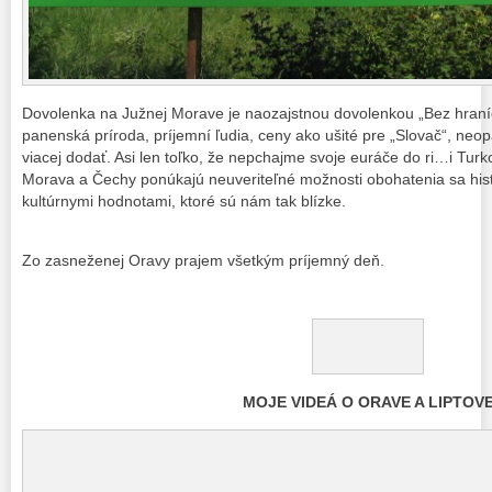
Dovolenka na Južnej Morave je naozajstnou dovolenkou „Bez hraníc
panenská príroda, príjemní ľudia, ceny ako ušité pre „Slovač“, n
viacej dodať. Asi len toľko, že nepchajme svoje euráče do ri…i Tur
Morava a Čechy ponúkajú neuveriteľné možnosti obohatenia sa hi
kultúrnymi hodnotami, ktoré sú nám tak blízke.
Zo zasneženej Oravy prajem všetkým príjemný deň.
MOJE VIDEÁ O ORAVE A LIPTOV