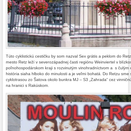
Túto cyklistickú cestičku by som nazval Sex grátis a peklom do Retz
mesto Retz leží v severozápadnej časti regiónu Weinviertel v blízkos
poľnohospodárskom kraji s rozvinutým vinohradníctvom a s čulý
história siaha hlboko do minulosti a je veľmi bohatá. Do Retzu sme
cyklotrasou zo Šatova okolo bunkra MJ – S3 „Zahrada“ cez vinnič
na hranici s Rakúskom.