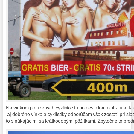
Na vínkom potužených
cyklistov
tu po cestičkách číhajú aj ta
aj dobrého vínka a cyklistiky odporúčam však zostať pri s
to s núkajúcimi sa krátkodobými pôžitkami. Zbytočne to pred