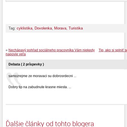
Tag:
cyklistika
,
Dovolenka
,
Morava
,
Turistika
«
Nechápavý pohľad sociálneho pracovníka Vám niekedy
Tip, ako si splniť 
napovie veľa
Debata ( 2 príspevky )
samozrejme ze moravaci su dobrosrdecni ...
Dobry tip na zabudnute krasne miesta. ...
Ďalšie články od tohto blogera