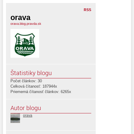
RSS
orava
orava.blog.pravda.sk
Štatistiky blogu
Počet článkov: 30
Celková čítanosť: 187944x
Priemerná čítanosť článkov: 6265x
Autor blogu
orava