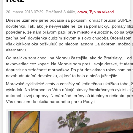
26. marca 2013 07:39
, Prečítané 8 440x,
orava
,
Typ na víkend
Dnešné uzimené jarné počasie sa pokúsim ohriať horúcim SUPER 
dovolenku. Tak, ako je nevyvrátiteľné, že sa pomaličky…pomaly blíži j
potvrdené, že nám právom patrí prvé miesto v eurozóne, čo sa tý
začína byť dovolenka cudzím slovom a slovo chudoba Otčenášom k
však kútikom oka poškuľujú po niečom lacnom…a dobrom, možno
alternatívu.
Od malička som chodil na Moravu častejšie, ako do Bratislavy… od 
takpovediac cez kopec. Na Morave som prežil svoje detské, študen
dopustiť na srdečnosť moravákov. Po pár desiatkach rokov som sa ta
nezabudnuteľnú dovolenku, aj keď to bolo o niečo južnejšie.
Moravské cyklistické cesty a cestičky sú jedinečnou ukážkou toho, že
výsledok. Na Morave sa Vám núkajú stovky čarokrásnych cyklistický
automobilovej dopravy. Nenáročné terény sú ideálnym riešením pre 
Vás unesiem do okolia národného parku Podyjí.