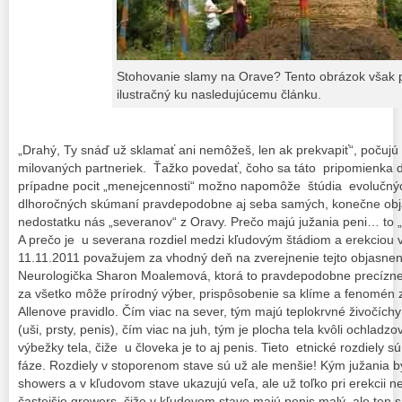
Stohovanie slamy na Orave? Tento obrázok však 
ilustračný ku nasledujúcemu článku.
„Drahý, Ty snáď už sklamať ani nemôžeš, len ak prekvapiť“, počujú 
milovaných partneriek. Ťažko povedať, čoho sa táto pripomienka do
prípadne pocit „menejcennosti“ možno napomôže štúdia evolučných
dlhoročných skúmaní pravdepodobne aj seba samých, konečne objas
nedostatku nás „severanov“ z Oravy. Prečo majú južania peni… to 
A prečo je u severana rozdiel medzi kľudovým štádiom a erekciou
11.11.2011 považujem za vhodný deň na zverejnenie tejto objasnen
Neurologička Sharon Moalemová, ktorá to pravdepodobne precízne 
za všetko môže prírodný výber, prispôsobenie sa klíme a fenomén
Allenove pravidlo. Čím viac na sever, tým majú teplokrvné živočíchy
(uši, prsty, penis), čím viac na juh, tým je plocha tela kvôli ochladz
výbežky tela, čiže u človeka je to aj penis. Tieto etnické rozdiely s
fáze. Rozdiely v stoporenom stave sú už ale menšie! Kým južania b
showers a v kľudovom stave ukazujú veľa, ale už toľko pri erekcii n
častejšie growers, čiže v kľudovom stave majú penis malý, ale ten s