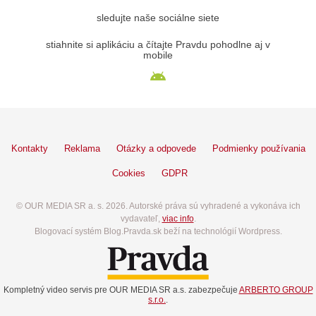
sledujte naše sociálne siete
stiahnite si aplikáciu a čítajte Pravdu pohodlne aj v
mobile
Kontakty
Reklama
Otázky a odpovede
Podmienky používania
Cookies
GDPR
© OUR MEDIA SR a. s. 2026. Autorské práva sú vyhradené a vykonáva ich
vydavateľ,
viac info
.
Blogovací systém Blog.Pravda.sk beží na technológií Wordpress.
Kompletný video servis pre OUR MEDIA SR a.s. zabezpečuje
ARBERTO GROUP
s.r.o.
.