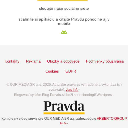
sledujte naše sociálne siete
stiahnite si aplikáciu a čítajte Pravdu pohodlne aj v
mobile
Kontakty
Reklama
Otázky a odpovede
Podmienky používania
Cookies
GDPR
© OUR MEDIA SR a. s. 2026. Autorské práva sú vyhradené a vykonáva ich
vydavateľ,
viac info
.
Blogovací systém Blog.Pravda.sk beží na technológií Wordpress.
Kompletný video servis pre OUR MEDIA SR a.s. zabezpečuje
ARBERTO GROUP
s.r.o.
.