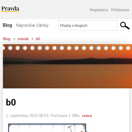
Registrácia
Prihlásenie
Blog
Najnovšie články
Najčítanejšie články
Blog
>
oravak
>
b0
Najkomentovanejšie články
Zoznam blogov
Komerčné blogy
b0
1. septembra 2010 08:53
, Prečítané 1 388x,
orava
,